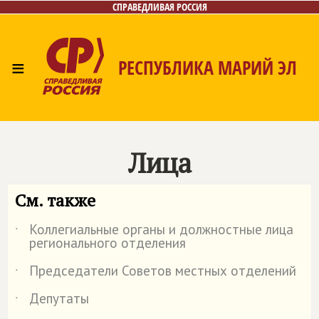
СПРАВЕДЛИВАЯ РОССИЯ
≡
РЕСПУБЛИКА МАРИЙ ЭЛ
Главная
Новости
Лица
Фото/Видео
Газета
Контакты
Лица
См. также
Коллегиальные органы и должностные лица
˙
регионального отделения
Председатели Советов местных отделений
˙
Депутаты
˙