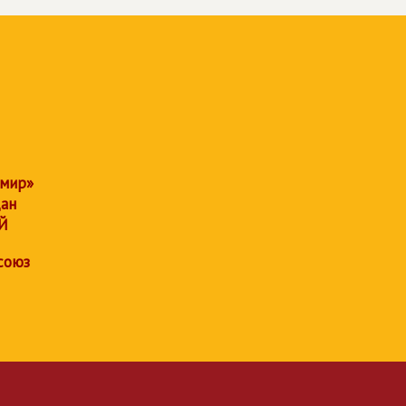
 мир»
дан
Й
союз