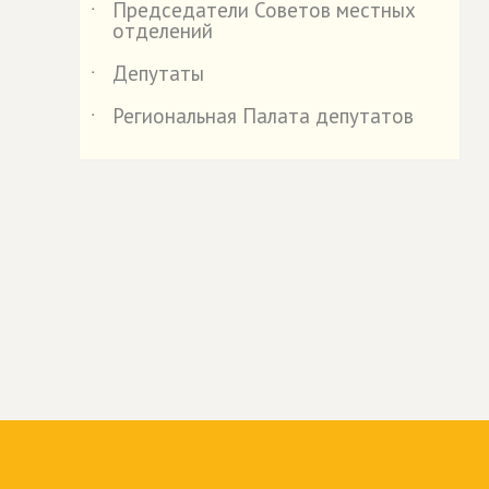
Председатели Советов местных
˙
отделений
Депутаты
˙
Региональная Палата депутатов
˙