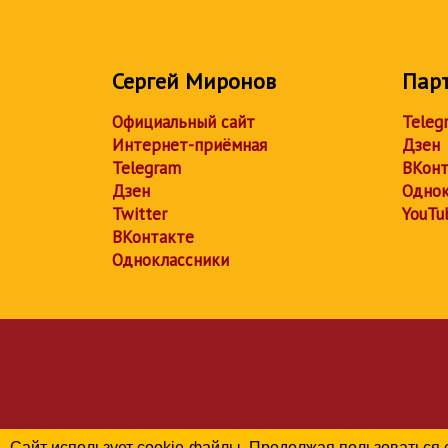
Сергей Миронов
Пар
Официальный сайт
Teleg
Интернет-приёмная
Дзен
Telegram
ВКонт
Дзен
Однок
Twitter
YouTu
ВКонтакте
Одноклассники
Сайт использует cookie-файлы. Продолжая пользоваться 