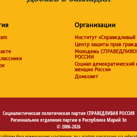
тия
Организации
ram
Институт «Справедливый
Центр защиты прав граж
акте
Молодежь СПРАВЕДЛИВО
РОССИИ
лассники
Социал-демократический 
be
женщин России
Домсовет
Социалистическая политическая партия
СПРАВЕДЛИВАЯ РОССИЯ
Региональное отделение партии в Республике Марий Эл
© 2006-2026
Политика в отношении обработки персональных данных
сайтом без изменения настроек, вы даёте согласие на обр