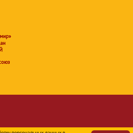
 мир»
дан
Й
союз
аботку персональных данных в